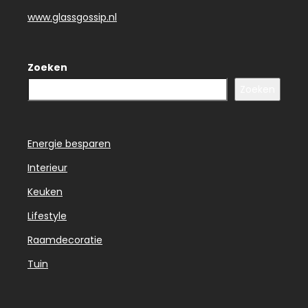
www.glassgossip.nl
Zoeken
Zoeken
Energie besparen
Interieur
Keuken
Lifestyle
Raamdecoratie
Tuin