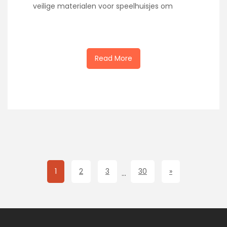
veilige materialen voor speelhuisjes om
Read More
1
2
3
30
»
…