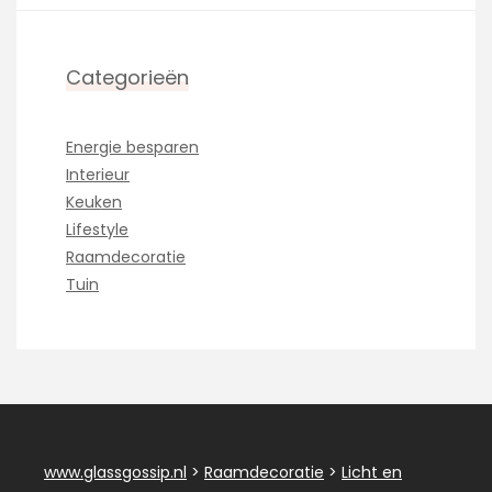
Categorieën
Energie besparen
Interieur
Keuken
Lifestyle
Raamdecoratie
Tuin
www.glassgossip.nl
>
Raamdecoratie
>
Licht en