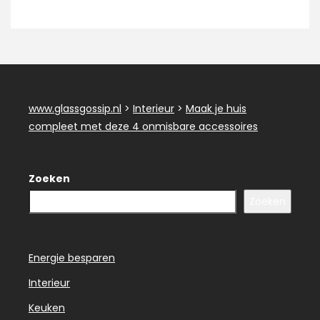
www.glassgossip.nl
>
Interieur
>
Maak je huis
compleet met deze 4 onmisbare accessoires
Zoeken
Zoeken
Energie besparen
Interieur
Keuken