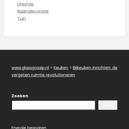
Lifestyle
Raamdecoratie
Tuin
www.glassgossip.nl
>
Keuken
>
Bijkeuken inrichten: de
vergeten ruimte revolutioneren
Zoeken
Zoeken
Energie besparen