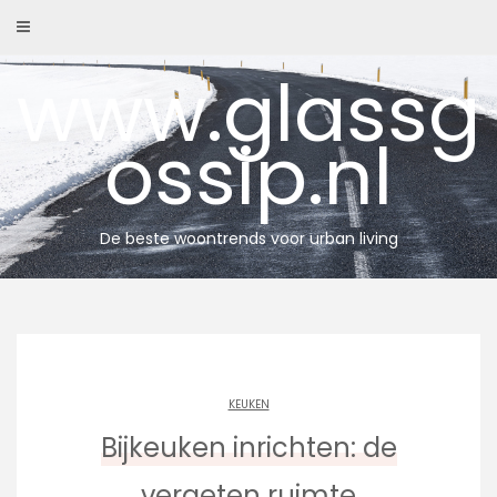
Skip
to
content
www.glassg
ossip.nl
De beste woontrends voor urban living
KEUKEN
Bijkeuken inrichten: de
vergeten ruimte