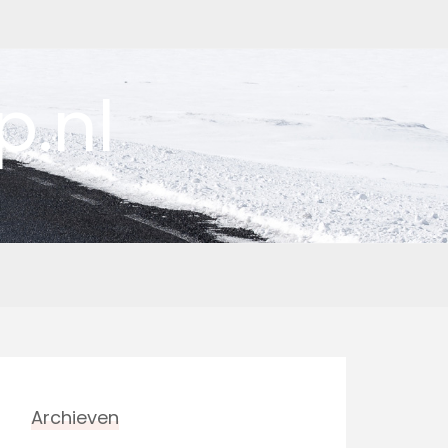
p.nl
Archieven