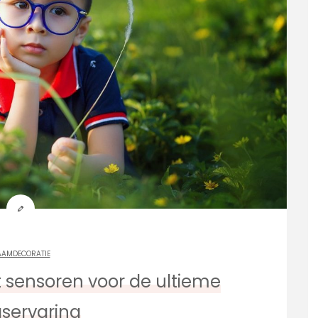
AAMDECORATIE
sensoren voor de ultieme
aservaring