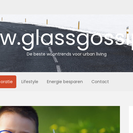
.glassgossi
De beste woontrends voor urban living
oratie
Lifestyle
Energie besparen
Contact