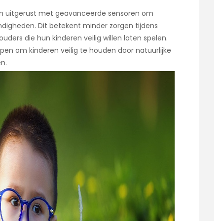
 zijn uitgerust met geavanceerde sensoren om
igheden. Dit betekent minder zorgen tijdens
ders die hun kinderen veilig willen laten spelen.
en om kinderen veilig te houden door natuurlijke
en.