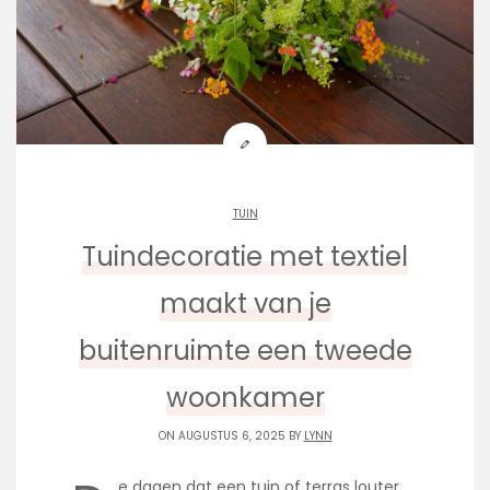
TUIN
Tuindecoratie met textiel
maakt van je
buitenruimte een tweede
woonkamer
ON AUGUSTUS 6, 2025 BY
LYNN
e dagen dat een tuin of terras louter