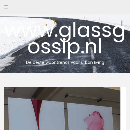
Skip
to
content
www.glassg
ossip.nl
De beste woontrends voor urban living