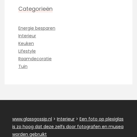
Categorieën
Energie besparen
Interieur
Keuken
Lifestyle
Raamdecoratie
Tuin
www.glassgossip.nl
>
Interieur
>
Een foto op plexiglas
is zo hoog dat deze zelfs door fotografen en musea
worden gebruikt