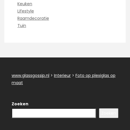
Keuken
Lifestyle
Raamdecoratie
Tuin
www.glassgossip.nl
>
Interieur
>
Foto op plexiglas op
maat
Zoeken
Zoeken